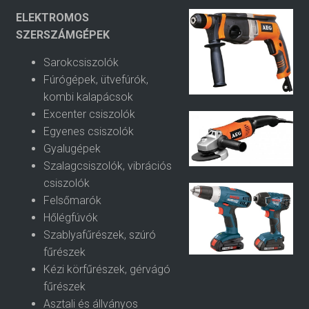
ELEKTROMOS
SZERSZÁMGÉPEK
Sarokcsiszolók
Fúrógépek, ütvefúrók,
kombi kalapácsok
Excenter csiszolók
Egyenes csiszolók
Gyalugépek
Szalagcsiszolók, vibrációs
csiszolók
Felsőmarók
Hőlégfúvók
Szablyafűrészek, szúró
fűrészek
Kézi körfűrészek, gérvágó
fűrészek
Asztali és állványos