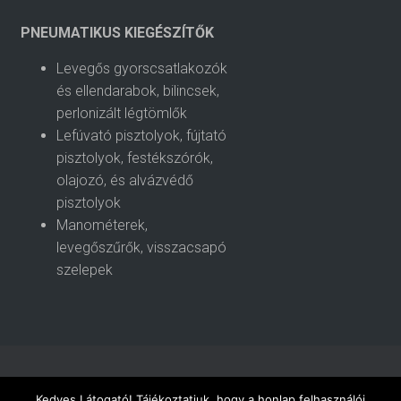
PNEUMATIKUS KIEGÉSZÍTŐK
Levegős gyorscsatlakozók
és ellendarabok, bilincsek,
perlonizált légtömlők
Lefúvató pisztolyok, fújtató
pisztolyok, festékszórók,
olajozó, és alvázvédő
pisztolyok
Manométerek,
levegőszűrők, visszacsapó
szelepek
AKCIÓ – ÚJDONSÁGOK!
CÉGÜNKRŐL
KÍNÁLATUNK
Kedves Látogató! Tájékoztatjuk, hogy a honlap felhasználói