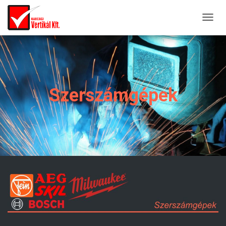
T
O
G
G
L
E
Szerszámgépek
N
A
V
I
G
A
T
I
O
N