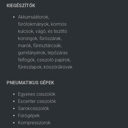
KIEGÉSZÍTŐK
Akkumulátorok,
fúrótokmányok, körmös
kulcsok, vágó, és tisztító
korongok, fúrószárak,
marók, fűrésztárcsák,
gumitányérok, tépőzáras
felfogók, csiszoló papírok,
fűrészlapok, köszörűkövek
PNEUMATIKUS GÉPEK
Egyenes csiszolók
Excenter csiszolók
Sarokcsiszolók
Fúrógépek
Kompresszorok