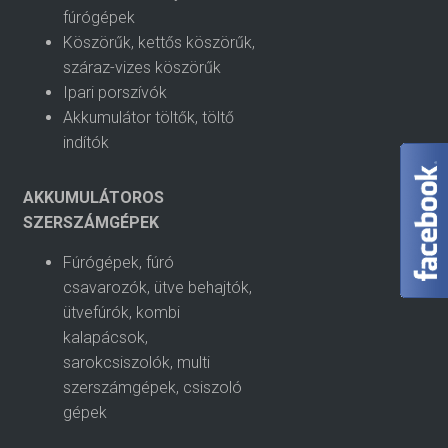
fúrógépek
Köszörűk, kettős köszörűk,
száraz-vizes köszörűk
Ipari porszívók
Akkumulátor töltők, töltő
indítók
AKKUMULÁTOROS
SZERSZÁMGÉPEK
Fúrógépek, fúró
csavarozók, ütve behajtók,
ütvefúrók, kombi
kalapácsok,
sarokcsiszolók, multi
szerszámgépek, csiszoló
gépek