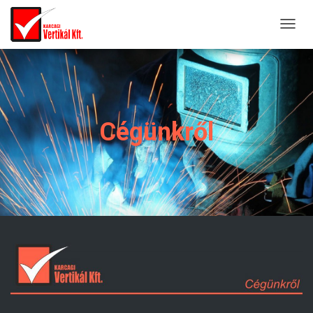
T
O
G
G
L
E
Cégünkről
N
A
V
I
G
A
T
I
O
N