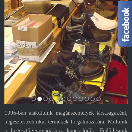
1996-ban alakultunk magánszemélyek társaságaként,
hegesztéstechnikai termékek forgalmazására. Múltunk
a hegesztőgépgyártáshoz kapcsolódik. Fejlődésünk