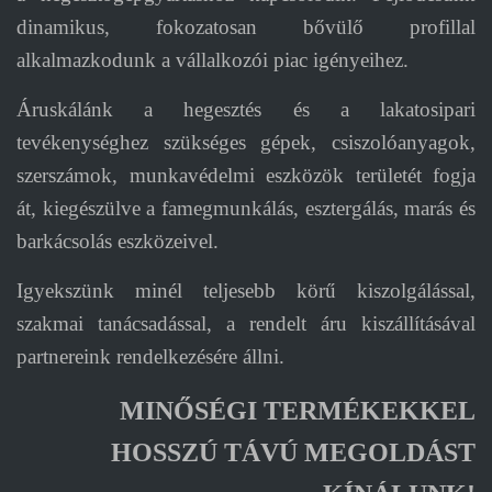
dinamikus, fokozatosan bővülő profillal
alkalmazkodunk a vállalkozói piac igényeihez.
Áruskálánk a hegesztés és a lakatosipari
tevékenységhez szükséges gépek, csiszolóanyagok,
szerszámok, munkavédelmi eszközök területét fogja
át, kiegészülve a famegmunkálás, esztergálás, marás és
barkácsolás eszközeivel.
Igyekszünk minél teljesebb körű kiszolgálással,
szakmai tanácsadással, a rendelt áru kiszállításával
partnereink rendelkezésére állni.
MINŐSÉGI TERMÉKEKKEL
HOSSZÚ TÁVÚ MEGOLDÁST