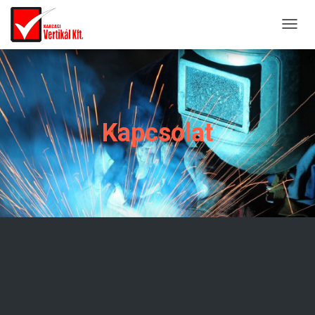
T
O
G
G
L
E
Kapcsolat
N
A
V
I
G
A
T
I
O
N