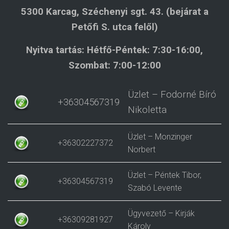
5300 Karcag, Széchenyi sgt. 43. (bejárat a
Petőfi S. utca felől)
Nyitva tartás: Hétfő-Péntek: 7:30-16:00,
Szombat: 7:00-12:00
Üzlet – Fodorné Bíró
+36304567319
Nikoletta
Üzlet – Monzinger
+36302227372
Norbert
Üzlet – Péntek Tibor,
+36304567319
Szabó Levente
Ügyvezető – Kirják
+36309281927
Károly