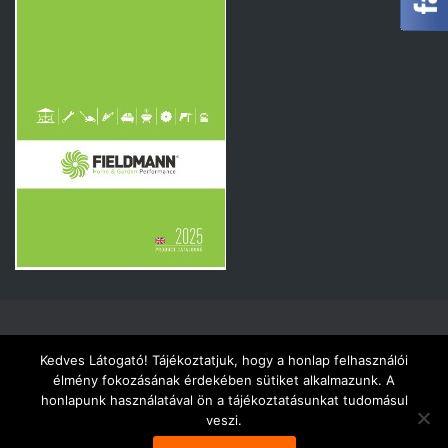
AKCIÓ – ÚJDONSÁGOK!
CÉGÜNKRŐL
KÍNÁLATUNK
Kedves Látogató! Tájékoztatjuk, hogy a honlap felhasználói
élmény fokozásának érdekében sütiket alkalmazunk. A
honlapunk használatával ön a tájékoztatásunkat tudomásul
SZOLGÁLTATÁSAINK
KATALÓGUSOK
KAPCSOLAT
veszi.