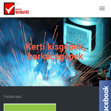
T
O
G
G
L
E
Kerti kisgépek,
N
A
barkácsgépek
V
I
G
A
T
I
O
N
Fieldmann