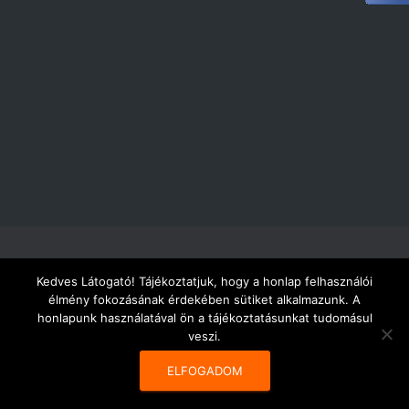
AKCIÓ – ÚJDONSÁGOK!
CÉGÜNKRŐL
KÍNÁLATUNK
Kedves Látogató! Tájékoztatjuk, hogy a honlap felhasználói
élmény fokozásának érdekében sütiket alkalmazunk. A
honlapunk használatával ön a tájékoztatásunkat tudomásul
SZOLGÁLTATÁSAINK
KATALÓGUSOK
KAPCSOLAT
veszi.
Copyright 2019. - KARCAGI VERTIKÁL KFT.
ELFOGADOM