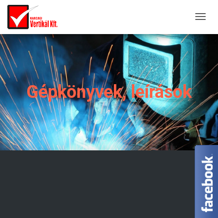
T
O
G
G
L
E
Gépkönyvek, leírások
N
A
V
I
G
A
T
I
O
N