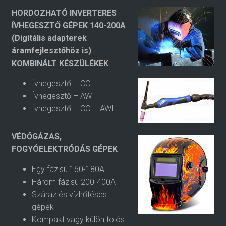
HORDOZHATÓ INVERTERES
ÍVHEGESZTŐ GÉPEK 140-200A
(Digitális adapterek
áramfejlesztőhöz is)
KOMBINÁLT KÉSZÜLÉKEK
Ívhegesztő – CO
Ívhegesztő – AWI
Ívhegesztő – CO – AWI
VÉDŐGÁZAS,
FOGYÓELEKTRÓDÁS GÉPEK
Egy fázisú 160-180A
Három fázisú 200-400A
Száraz és vízhűtéses
gépek
Kompakt vagy külön tolós