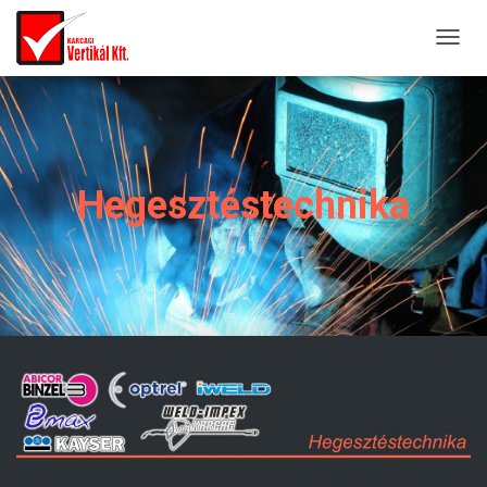
T
O
G
G
L
E
Hegesztéstechnika
N
A
V
I
G
A
T
I
O
N