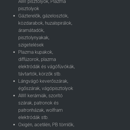
AWI pisztolyok, Plazma
pisztolyok
Gázterelők, gázelosztók,
közdarabok, huzalspirálok,
áramátadók,
pisztolynyakak,
szigetelések
Plazma kupakok,
diffúzorok, plazma
elektródák és vágófúvókák,
távtartók, körzők stb.
Lángvágó keverőszárak,
égőszárak, vágópisztolyok
AWI kerámiák, szorító
szárak, patronok és
patronházak, wolfram
elektródák stb.
Oxigén, acetilén, PB tömlők,