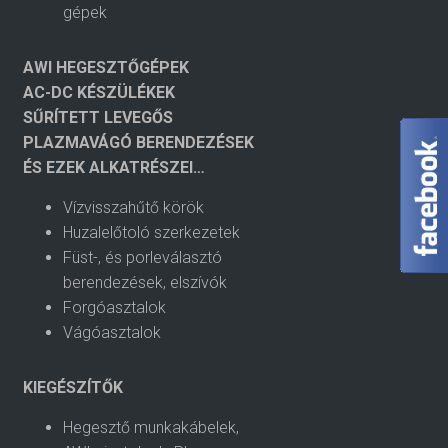
gépek
AWI HEGESZTŐGÉPEK
AC-DC KÉSZÜLÉKEK
SŰRÍTETT LEVEGŐS
PLAZMAVÁGÓ BERENDEZÉSEK
ÉS EZEK ALKATRÉSZEI…
Vízvisszahűtő körök
Huzalelőtoló szerkezetek
Füst-, és porleválasztó
berendezések, elszívók
Forgóasztalok
Vágóasztalok
KIEGÉSZÍTŐK
Hegesztő munkakábelek,