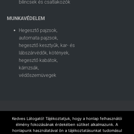
bilincsek és csatlakozók
MUNKAVÉDELEM
Hegesztő pajzsok,
automata pajzsok,
hegesztő kesztyűk, kar- és
lábszárvédők, kötények,
hegesztő kabátok,
kámzsák,
védőszemüvegek
AKCIÓ – ÚJDONSÁGOK!
CÉGÜNKRŐL
KÍNÁLATUNK
Kedves Látogató! Tájékoztatjuk, hogy a honlap felhasználói
élmény fokozásának érdekében sütiket alkalmazunk. A
honlapunk használatával ön a tájékoztatásunkat tudomásul
SZOLGÁLTATÁSAINK
KATALÓGUSOK
KAPCSOLAT