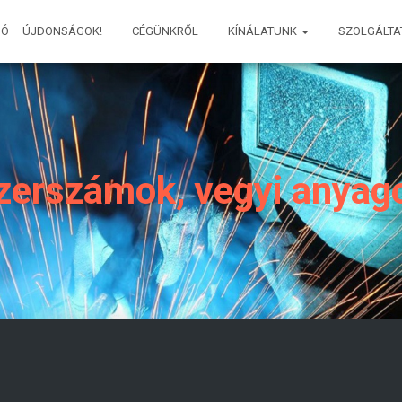
IÓ – ÚJDONSÁGOK!
CÉGÜNKRŐL
KÍNÁLATUNK
SZOLGÁLTA
zerszámok, vegyi anyag