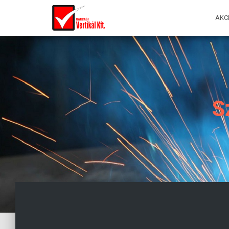
AKC
S